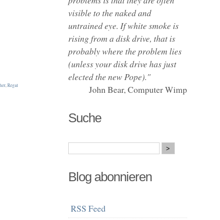
visible to the naked and
untrained eye. If white smoke is
rising from a disk drive, that is
probably where the problem lies
(unless your disk drive has just
elected the new Pope)."
her
,
Regal
John Bear, Computer Wimp
Suche
Blog abonnieren
RSS Feed