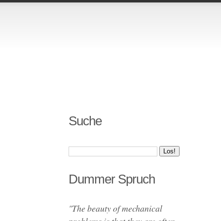
Suche
Dummer Spruch
"The beauty of mechanical
problems is that they are often